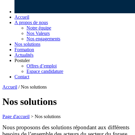
Accueil
A propos de nous
Notre équipe
Nos Valeurs
Nos engagements
Nos solutions
Formation
Actualités
Postuler
Offres d’emploi
Espace candidature
Contact
Accueil
/ Nos solutions
Skip
Nos solutions
to
content
Page d'accueil
>
Nos solutions
Nous proposons des solutions répondant aux différents
besoins de l’ensemble des acteurs du secteur du forage